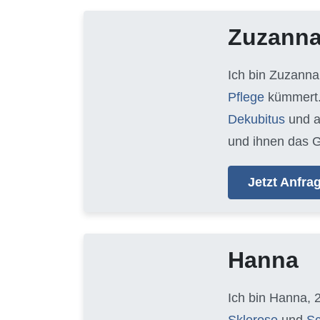
Zuzann
Ich bin Zuzanna
Pflege
kümmert.
Dekubitus
und 
und ihnen das G
Jetzt Anfr
Hanna
Ich bin Hanna, 
Sklerose
und
Sc