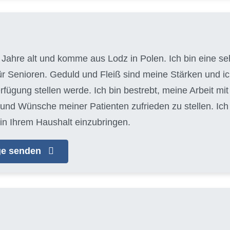
 Jahre alt und komme aus Lodz in Polen. Ich bin eine seh
für Senioren. Geduld und Fleiß sind meine Stärken und 
erfügung stellen werde. Ich bin bestrebt, meine Arbeit m
 und Wünsche meiner Patienten zufrieden zu stellen. Ic
in Ihrem Haushalt einzubringen.
age senden