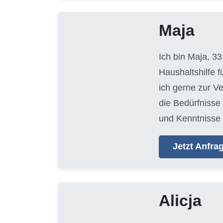
Maja
Ich bin Maja, 33
Haushaltshilfe 
ich gerne zur V
die Bedürfnisse
und Kenntnisse 
Jetzt Anfr
Alicja