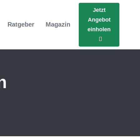
Jetzt
Angebot
Ratgeber
Magazin
einholen
n