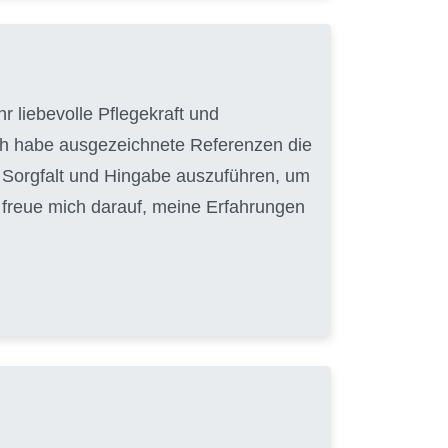
r liebevolle Pflegekraft und
ich habe ausgezeichnete Referenzen die
it Sorgfalt und Hingabe auszuführen, um
h freue mich darauf, meine Erfahrungen