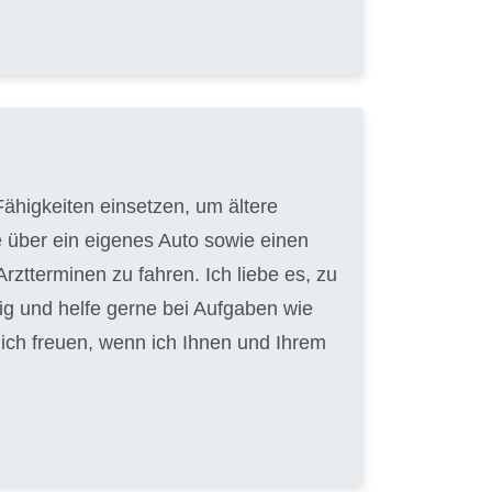
ähigkeiten einsetzen, um ältere
e über ein eigenes Auto sowie einen
ztterminen zu fahren. Ich liebe es, zu
ig und helfe gerne bei Aufgaben wie
ch freuen, wenn ich Ihnen und Ihrem