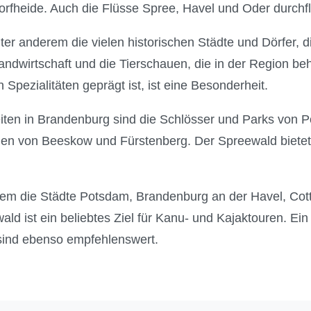
rfheide. Auch die Flüsse Spree, Havel und Oder durchf
r anderem die vielen historischen Städte und Dörfer, die
Landwirtschaft und die Tierschauen, die in der Region b
 Spezialitäten geprägt ist, ist eine Besonderheit.
ten in Brandenburg sind die Schlösser und Parks von P
rgen von Beeskow und Fürstenberg. Der Spreewald bietet
rem die Städte Potsdam, Brandenburg an der Havel, Cott
ld ist ein beliebtes Ziel für Kanu- und Kajaktouren. E
sind ebenso empfehlenswert.