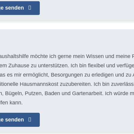
age senden
aushaltshilfe möchte ich gerne mein Wissen und meine F
em Zuhause zu unterstützen. Ich bin flexibel und verfüg
as es mir ermöglicht, Besorgungen zu erledigen und zu Ar
itionelle Hausmannskost zuzubereiten. Ich bin zuverläss
Bügeln, Putzen, Baden und Gartenarbeit. Ich würde mi
fen kann.
age senden