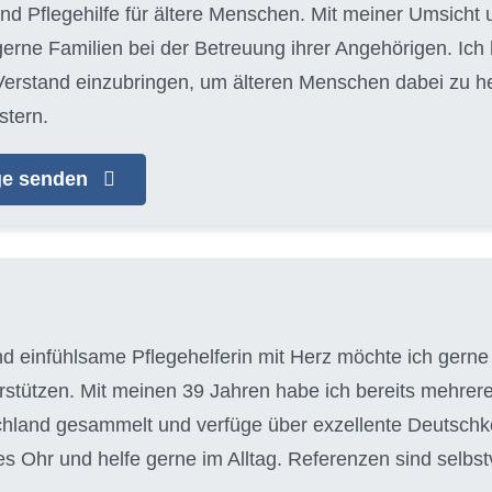
und Pflegehilfe für ältere Menschen. Mit meiner Umsich
 gerne Familien bei der Betreuung ihrer Angehörigen. Ich
erstand einzubringen, um älteren Menschen dabei zu helf
stern.
age senden
nd einfühlsame Pflegehelferin mit Herz möchte ich gerne 
tützen. Mit meinen 39 Jahren habe ich bereits mehrere
chland gesammelt und verfüge über exzellente Deutschke
es Ohr und helfe gerne im Alltag. Referenzen sind selbs