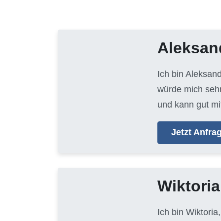
Aleksan
Ich bin Aleksan
würde mich sehr
und kann gut mi
Jetzt Anfr
Wiktoria
Ich bin Wiktoria