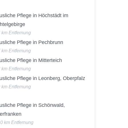
sliche Pflege in Höchstädt im
htelgebirge
6 km Entfernung
usliche Pflege in Pechbrunn
7 km Entfernung
sliche Pflege in Mitterteich
8 km Entfernung
sliche Pflege in Leonberg, Oberpfalz
9 km Entfernung
usliche Pflege in Schönwald,
erfranken
10 km Entfernung