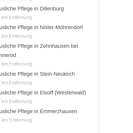
sliche Pflege in Dillenburg
5 km Entfernung
sliche Pflege in Nister-Möhrendorf
5 km Entfernung
usliche Pflege in Zehnhausen bei
nnerod
6 km Entfernung
sliche Pflege in Stein-Neukirch
7 km Entfernung
sliche Pflege in Elsoff (Westerwald)
7 km Entfernung
usliche Pflege in Emmerzhausen
8 km Entfernung