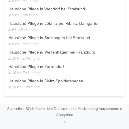
in 8 km Entfernung
Häusliche Pflege in Wendorf bei Stralsund
in 9 km Entfernung
Häusliche Pflege in Löbnitz bei Ribnitz-Damgarten
in 9 km Entfernung
Häusliche Pflege in Steinhagen bei Stralsund
in 9 km Entfernung
Häusliche Pflege in Weitenhagen bei Franzburg
in 10 km Entfernung
Häusliche Pflege in Zarrendorf
in 10 km Entfernung
Häusliche Pflege in Divitz-Spoldershagen
in 10 km Entfernung
Startseite
»
Städteübersicht
»
Deutschland
»
Mecklenburg-Vorpommern
»
Altenpleen