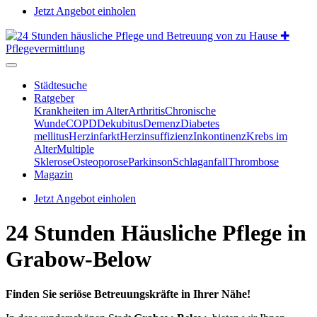
Jetzt Angebot einholen
Städtesuche
Ratgeber
Krankheiten im Alter
Arthritis
Chronische
Wunde
COPD
Dekubitus
Demenz
Diabetes
mellitus
Herzinfarkt
Herzinsuffizienz
Inkontinenz
Krebs im
Alter
Multiple
Sklerose
Osteoporose
Parkinson
Schlaganfall
Thrombose
Magazin
Jetzt Angebot einholen
24 Stunden Häusliche Pflege in
Grabow-Below
Finden Sie seriöse Betreuungskräfte in Ihrer Nähe!