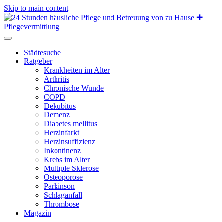
Skip to main content
Städtesuche
Ratgeber
Krankheiten im Alter
Arthritis
Chronische Wunde
COPD
Dekubitus
Demenz
Diabetes mellitus
Herzinfarkt
Herzinsuffizienz
Inkontinenz
Krebs im Alter
Multiple Sklerose
Osteoporose
Parkinson
Schlaganfall
Thrombose
Magazin