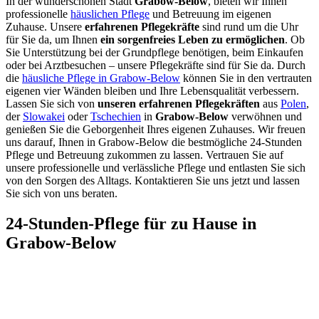
In der wunderschönen Stadt
Grabow-Below
, bieten wir Ihnen
professionelle
häuslichen Pflege
und Betreuung im eigenen
Zuhause. Unsere
erfahrenen Pflegekräfte
sind rund um die Uhr
für Sie da, um Ihnen
ein sorgenfreies Leben zu ermöglichen
. Ob
Sie Unterstützung bei der Grundpflege benötigen, beim Einkaufen
oder bei Arztbesuchen – unsere Pflegekräfte sind für Sie da. Durch
die
häusliche Pflege in Grabow-Below
können Sie in den vertrauten
eigenen vier Wänden bleiben und Ihre Lebensqualität verbessern.
Lassen Sie sich von
unseren erfahrenen Pflegekräften
aus
Polen
,
der
Slowakei
oder
Tschechien
in
Grabow-Below
verwöhnen und
genießen Sie die Geborgenheit Ihres eigenen Zuhauses. Wir freuen
uns darauf, Ihnen in Grabow-Below die bestmögliche 24-Stunden
Pflege und Betreuung zukommen zu lassen. Vertrauen Sie auf
unsere professionelle und verlässliche Pflege und entlasten Sie sich
von den Sorgen des Alltags. Kontaktieren Sie uns jetzt und lassen
Sie sich von uns beraten.
24-Stunden-Pflege für zu Hause in
Grabow-Below