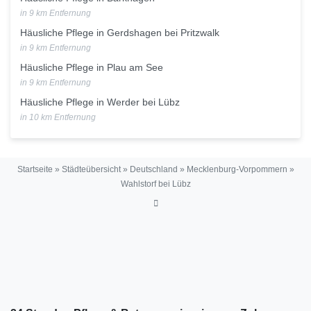
in 9 km Entfernung
Häusliche Pflege in Gerdshagen bei Pritzwalk
in 9 km Entfernung
Häusliche Pflege in Plau am See
in 9 km Entfernung
Häusliche Pflege in Werder bei Lübz
in 10 km Entfernung
Startseite
»
Städteübersicht
»
Deutschland
»
Mecklenburg-Vorpommern
»
Wahlstorf bei Lübz