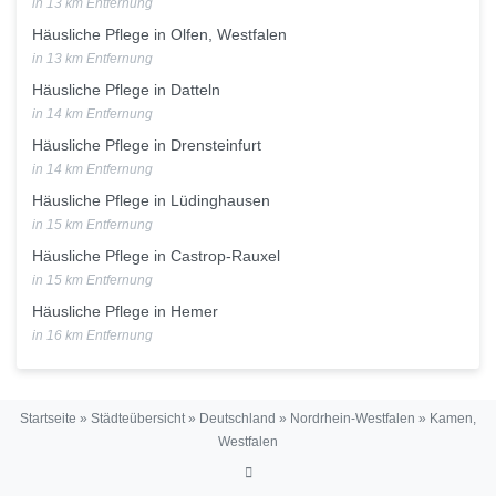
in 13 km Entfernung
Häusliche Pflege in Olfen, Westfalen
in 13 km Entfernung
Häusliche Pflege in Datteln
in 14 km Entfernung
Häusliche Pflege in Drensteinfurt
in 14 km Entfernung
Häusliche Pflege in Lüdinghausen
in 15 km Entfernung
Häusliche Pflege in Castrop-Rauxel
in 15 km Entfernung
Häusliche Pflege in Hemer
in 16 km Entfernung
Startseite
»
Städteübersicht
»
Deutschland
»
Nordrhein-Westfalen
»
Kamen,
Westfalen