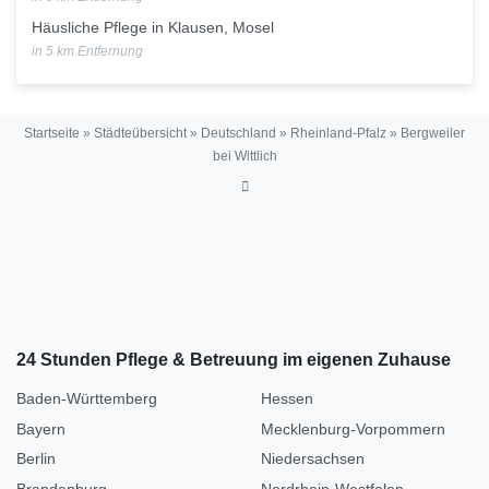
Häusliche Pflege in Klausen, Mosel
in 5 km Entfernung
Startseite
»
Städteübersicht
»
Deutschland
»
Rheinland-Pfalz
»
Bergweiler
bei Wittlich
24 Stunden Pflege & Betreuung im eigenen Zuhause
Baden-Württemberg
Hessen
Bayern
Mecklenburg-Vorpommern
Berlin
Niedersachsen
Brandenburg
Nordrhein-Westfalen