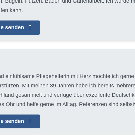
Bügeln, Putzen, Baden und Gartenarbeit. Ich würde mi
fen kann.
age senden
nd einfühlsame Pflegehelferin mit Herz möchte ich gerne 
tützen. Mit meinen 39 Jahren habe ich bereits mehrere
chland gesammelt und verfüge über exzellente Deutschke
es Ohr und helfe gerne im Alltag. Referenzen sind selbs
age senden