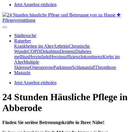
Jetzt Angebot einholen
Städtesuche
Ratgeber
Krankheiten im Alter
Arthritis
Chronische
Wunde
COPD
Dekubitus
Demenz
Diabetes
mellitus
Herzinfarkt
Herzinsuffizienz
Inkontinenz
Krebs im
Alter
Multiple
Sklerose
Osteoporose
Parkinson
Schlaganfall
Thrombose
Magazin
Jetzt Angebot einholen
24 Stunden Häusliche Pflege in
Abberode
Finden Sie seriöse Betreuungskräfte in Ihrer Nähe!