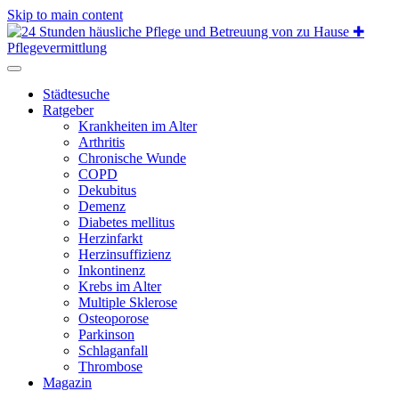
Skip to main content
Städtesuche
Ratgeber
Krankheiten im Alter
Arthritis
Chronische Wunde
COPD
Dekubitus
Demenz
Diabetes mellitus
Herzinfarkt
Herzinsuffizienz
Inkontinenz
Krebs im Alter
Multiple Sklerose
Osteoporose
Parkinson
Schlaganfall
Thrombose
Magazin