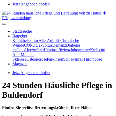
Jetzt Angebot einholen
Städtesuche
Ratgeber
Krankheiten im Alter
Arthritis
Chronische
Wunde
COPD
Dekubitus
Demenz
Diabetes
mellitus
Herzinfarkt
Herzinsuffizienz
Inkontinenz
Krebs im
Alter
Multiple
Sklerose
Osteoporose
Parkinson
Schlaganfall
Thrombose
Magazin
Jetzt Angebot einholen
24 Stunden Häusliche Pflege in
Buhlendorf
Finden Sie seriöse Betreuungskräfte in Ihrer Nähe!