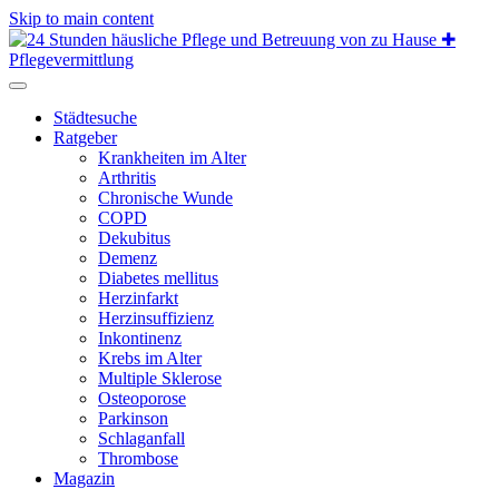
Skip to main content
Städtesuche
Ratgeber
Krankheiten im Alter
Arthritis
Chronische Wunde
COPD
Dekubitus
Demenz
Diabetes mellitus
Herzinfarkt
Herzinsuffizienz
Inkontinenz
Krebs im Alter
Multiple Sklerose
Osteoporose
Parkinson
Schlaganfall
Thrombose
Magazin