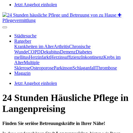
Jetzt Angebot einholen
Städtesuche
Ratgeber
Krankheiten im Alter
Arthritis
Chronische
Wunde
COPD
Dekubitus
Demenz
Diabetes
mellitus
Herzinfarkt
Herzinsuffizienz
Inkontinenz
Krebs im
Alter
Multiple
Sklerose
Osteoporose
Parkinson
Schlaganfall
Thrombose
Magazin
Jetzt Angebot einholen
24 Stunden Häusliche Pflege in
Langenpreising
Finden Sie seriöse Betreuungskräfte in Ihrer Nähe!