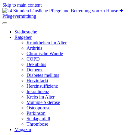
Skip to main content
Städtesuche
Ratgeber
Krankheiten im Alter
Arthritis
Chronische Wunde
COPD
Dekubitus
Demenz
Diabetes mellitus
Herzinfarkt
Herzinsuffizienz
Inkontinenz
Krebs im Alter
Multiple Sklerose
Osteoporose
Parkinson
Schlaganfall
Thrombose
Magazin