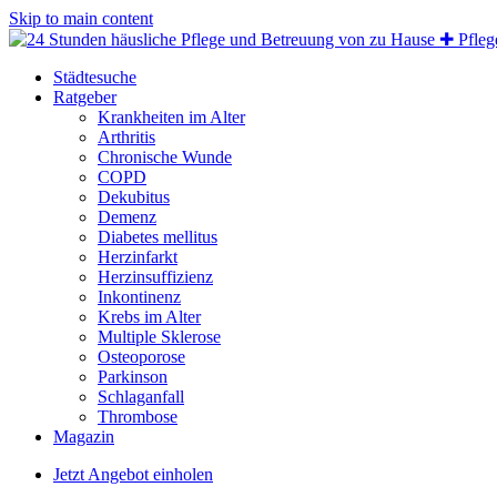
Skip to main content
Städtesuche
Ratgeber
Krankheiten im Alter
Arthritis
Chronische Wunde
COPD
Dekubitus
Demenz
Diabetes mellitus
Herzinfarkt
Herzinsuffizienz
Inkontinenz
Krebs im Alter
Multiple Sklerose
Osteoporose
Parkinson
Schlaganfall
Thrombose
Magazin
Jetzt Angebot einholen