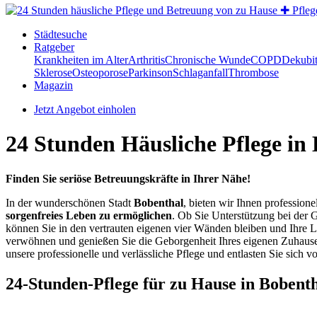
Städtesuche
Ratgeber
Krankheiten im Alter
Arthritis
Chronische Wunde
COPD
Dekubi
Sklerose
Osteoporose
Parkinson
Schlaganfall
Thrombose
Magazin
Jetzt Angebot einholen
24 Stunden Häusliche Pflege in
Finden Sie seriöse Betreuungskräfte in Ihrer Nähe!
In der wunderschönen Stadt
Bobenthal
, bieten wir Ihnen professione
sorgenfreies Leben zu ermöglichen
. Ob Sie Unterstützung bei der 
können Sie in den vertrauten eigenen vier Wänden bleiben und Ihre L
verwöhnen und genießen Sie die Geborgenheit Ihres eigenen Zuhauses
unsere professionelle und verlässliche Pflege und entlasten Sie sich v
24-Stunden-Pflege für zu Hause in Bobent