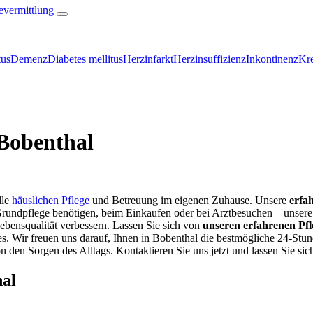
tus
Demenz
Diabetes mellitus
Herzinfarkt
Herzinsuffizienz
Inkontinenz
Kre
 Bobenthal
lle
häuslichen Pflege
und Betreuung im eigenen Zuhause. Unsere
erfa
Grundpflege benötigen, beim Einkaufen oder bei Arztbesuchen – unsere 
ebensqualität verbessern. Lassen Sie sich von
unseren erfahrenen Pfl
. Wir freuen uns darauf, Ihnen in Bobenthal die bestmögliche 24-Stu
on den Sorgen des Alltags. Kontaktieren Sie uns jetzt und lassen Sie sic
hal