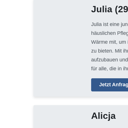
Julia
(29
Julia ist eine j
häuslichen Pfle
Wärme mit, um i
zu bieten. Mit i
aufzubauen und 
für alle, die i
Jetzt Anfr
Alicja