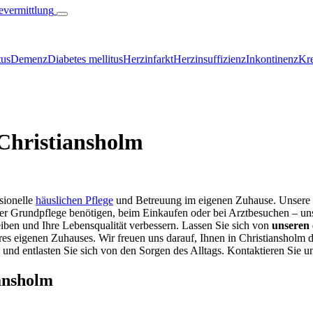
tus
Demenz
Diabetes mellitus
Herzinfarkt
Herzinsuffizienz
Inkontinenz
Kre
 Christiansholm
ssionelle
häuslichen Pflege
und Betreuung im eigenen Zuhause. Unsere
der Grundpflege benötigen, beim Einkaufen oder bei Arztbesuchen – uns
iben und Ihre Lebensqualität verbessern. Lassen Sie sich von
unseren 
es eigenen Zuhauses. Wir freuen uns darauf, Ihnen in Christianshol
e und entlasten Sie sich von den Sorgen des Alltags. Kontaktieren Sie un
iansholm