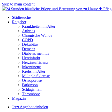
Skip to main content
Städtesuche
Ratgeber
Krankheiten im Alter
Arthritis
Chronische Wunde
COPD
Dekubitus
Demenz
Diabetes mellitus
Herzinfarkt
Herzinsuffizienz
Inkontinenz
Krebs im Alter
Multiple Sklerose
Osteoporose
Parkinson
Schlaganfall
Thrombose
Magazin
Jetzt Angebot einholen