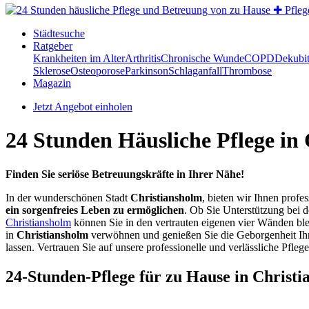
Städtesuche
Ratgeber
Krankheiten im Alter
Arthritis
Chronische Wunde
COPD
Dekubi
Sklerose
Osteoporose
Parkinson
Schlaganfall
Thrombose
Magazin
Jetzt Angebot einholen
24 Stunden Häusliche Pflege in
Finden Sie seriöse Betreuungskräfte in Ihrer Nähe!
In der wunderschönen Stadt
Christiansholm
, bieten wir Ihnen profe
ein sorgenfreies Leben zu ermöglichen
. Ob Sie Unterstützung bei 
Christiansholm
können Sie in den vertrauten eigenen vier Wänden ble
in
Christiansholm
verwöhnen und genießen Sie die Geborgenheit Ihr
lassen. Vertrauen Sie auf unsere professionelle und verlässliche Pfleg
24-Stunden-Pflege für zu Hause in Christ