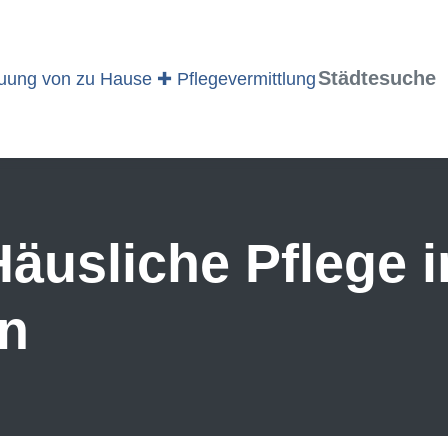
Städtesuche
äusliche Pflege 
en