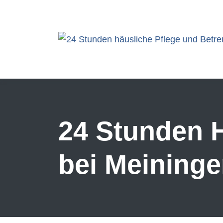
Skip to main content
24 Stunden H
bei Meining