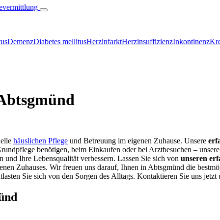
tus
Demenz
Diabetes mellitus
Herzinfarkt
Herzinsuffizienz
Inkontinenz
Kre
n Abtsgmünd
nelle
häuslichen Pflege
und Betreuung im eigenen Zuhause. Unsere
erf
Grundpflege benötigen, beim Einkaufen oder bei Arztbesuchen – unsere 
n und Ihre Lebensqualität verbessern. Lassen Sie sich von
unseren erf
enen Zuhauses. Wir freuen uns darauf, Ihnen in Abtsgmünd die bestm
tlasten Sie sich von den Sorgen des Alltags. Kontaktieren Sie uns jetzt 
münd