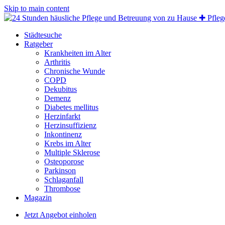
Skip to main content
Städtesuche
Ratgeber
Krankheiten im Alter
Arthritis
Chronische Wunde
COPD
Dekubitus
Demenz
Diabetes mellitus
Herzinfarkt
Herzinsuffizienz
Inkontinenz
Krebs im Alter
Multiple Sklerose
Osteoporose
Parkinson
Schlaganfall
Thrombose
Magazin
Jetzt Angebot einholen