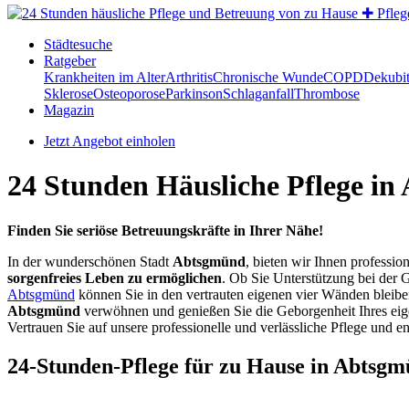
Städtesuche
Ratgeber
Krankheiten im Alter
Arthritis
Chronische Wunde
COPD
Dekubi
Sklerose
Osteoporose
Parkinson
Schlaganfall
Thrombose
Magazin
Jetzt Angebot einholen
24 Stunden Häusliche Pflege i
Finden Sie seriöse Betreuungskräfte in Ihrer Nähe!
In der wunderschönen Stadt
Abtsgmünd
, bieten wir Ihnen professio
sorgenfreies Leben zu ermöglichen
. Ob Sie Unterstützung bei der 
Abtsgmünd
können Sie in den vertrauten eigenen vier Wänden bleibe
Abtsgmünd
verwöhnen und genießen Sie die Geborgenheit Ihres eig
Vertrauen Sie auf unsere professionelle und verlässliche Pflege und en
24-Stunden-Pflege für zu Hause in Abtsg