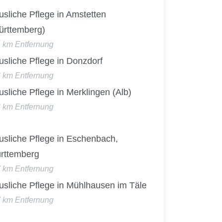
sliche Pflege in Amstetten
ürttemberg)
4 km Entfernung
sliche Pflege in Donzdorf
6 km Entfernung
sliche Pflege in Merklingen (Alb)
6 km Entfernung
usliche Pflege in Eschenbach,
rttemberg
7 km Entfernung
usliche Pflege in Mühlhausen im Täle
7 km Entfernung