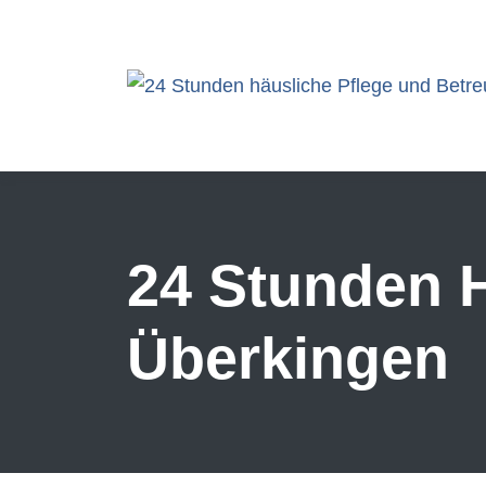
Skip to main content
24 Stunden H
Überkingen