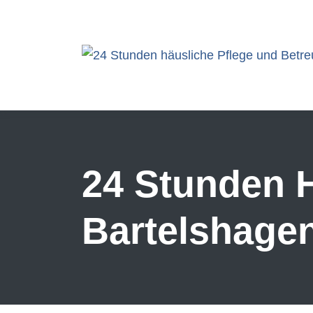
Skip to main content
24 Stunden H
Bartelshagen 