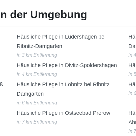
 in der Umgebung
Häusliche Pflege in Lüdershagen bei
Häu
Ribnitz-Damgarten
Da
in 3 km Entfernung
in 
Häusliche Pflege in Divitz-Spoldershagen
Häu
in 4 km Entfernung
in 
rß
Häusliche Pflege in Löbnitz bei Ribnitz-
Häu
Damgarten
in 
in 6 km Entfernung
Häusliche Pflege in Ostseebad Prerow
Hä
in 7 km Entfernung
Ah
in 