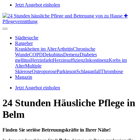
Jetzt Angebot einholen
Städtesuche
Ratgeber
Krankheiten im Alter
Arthritis
Chronische
Wunde
COPD
Dekubitus
Demenz
Diabetes
mellitus
Herzinfarkt
Herzinsuffizienz
Inkontinenz
Krebs im
Alter
Multiple
Sklerose
Osteoporose
Parkinson
Schlaganfall
Thrombose
Magazin
Jetzt Angebot einholen
24 Stunden Häusliche Pflege in
Belm
Finden Sie seriöse Betreuungskräfte in Ihrer Nähe!