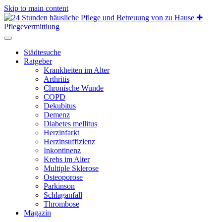
Skip to main content
Städtesuche
Ratgeber
Krankheiten im Alter
Arthritis
Chronische Wunde
COPD
Dekubitus
Demenz
Diabetes mellitus
Herzinfarkt
Herzinsuffizienz
Inkontinenz
Krebs im Alter
Multiple Sklerose
Osteoporose
Parkinson
Schlaganfall
Thrombose
Magazin