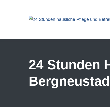
Skip to main content
24 Stunden H
Bergneustad