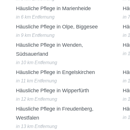
Häusliche Pflege in Marienheide
Häu
in 6 km Entfernung
in 
Häusliche Pflege in Olpe, Biggesee
Hä
in 9 km Entfernung
in 
Häusliche Pflege in Wenden,
Häu
Südsauerland
in 
in 10 km Entfernung
Häusliche Pflege in Engelskirchen
Hä
in 11 km Entfernung
in 
Häusliche Pflege in Wipperfürth
Hä
in 12 km Entfernung
in 
Häusliche Pflege in Freudenberg,
Hä
Westfalen
in 
in 13 km Entfernung