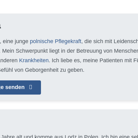
a
, eine junge
polnische Pflegekraft
, die sich mit Leidens
 Mein Schwerpunkt liegt in der Betreuung von Mensche
anderen
Krankheiten
. Ich liebe es, meine Patienten mit
efühl von Geborgenheit zu geben.
age senden
 Jahre alt und komme aus Lodz in Polen. Ich bin eine seh