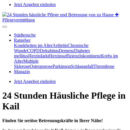
Jetzt Angebot einholen
Städtesuche
Ratgeber
Krankheiten im Alter
Arthritis
Chronische
Wunde
COPD
Dekubitus
Demenz
Diabetes
mellitus
Herzinfarkt
Herzinsuffizienz
Inkontinenz
Krebs im
Alter
Multiple
Sklerose
Osteoporose
Parkinson
Schlaganfall
Thrombose
Magazin
Jetzt Angebot einholen
24 Stunden Häusliche Pflege in
Kail
Finden Sie seriöse Betreuungskräfte in Ihrer Nähe!