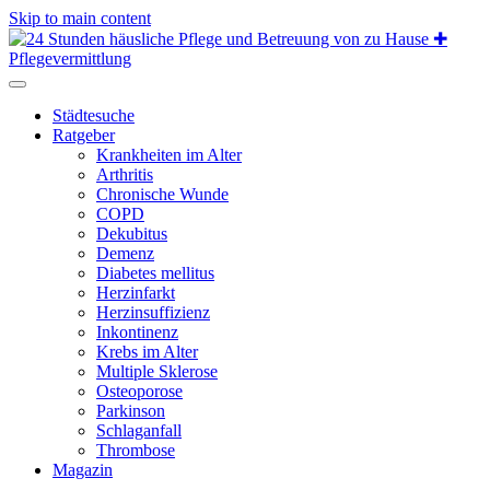
Skip to main content
Städtesuche
Ratgeber
Krankheiten im Alter
Arthritis
Chronische Wunde
COPD
Dekubitus
Demenz
Diabetes mellitus
Herzinfarkt
Herzinsuffizienz
Inkontinenz
Krebs im Alter
Multiple Sklerose
Osteoporose
Parkinson
Schlaganfall
Thrombose
Magazin