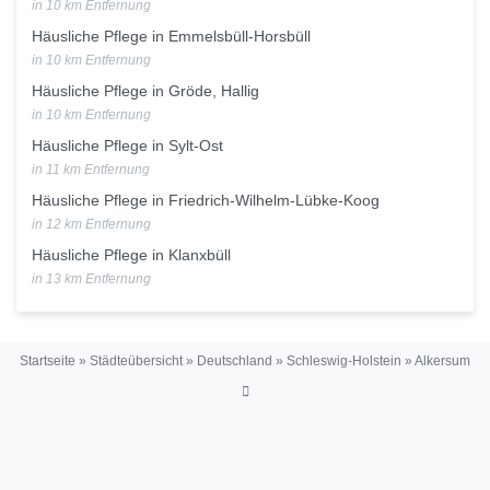
in 10 km Entfernung
Häusliche Pflege in Emmelsbüll-Horsbüll
in 10 km Entfernung
Häusliche Pflege in Gröde, Hallig
in 10 km Entfernung
Häusliche Pflege in Sylt-Ost
in 11 km Entfernung
Häusliche Pflege in Friedrich-Wilhelm-Lübke-Koog
in 12 km Entfernung
Häusliche Pflege in Klanxbüll
in 13 km Entfernung
Startseite
»
Städteübersicht
»
Deutschland
»
Schleswig-Holstein
»
Alkersum