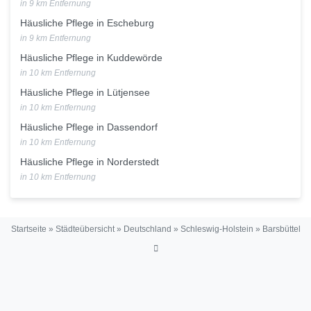
in 9 km Entfernung
Häusliche Pflege in Escheburg
in 9 km Entfernung
Häusliche Pflege in Kuddewörde
in 10 km Entfernung
Häusliche Pflege in Lütjensee
in 10 km Entfernung
Häusliche Pflege in Dassendorf
in 10 km Entfernung
Häusliche Pflege in Norderstedt
in 10 km Entfernung
Startseite
»
Städteübersicht
»
Deutschland
»
Schleswig-Holstein
»
Barsbüttel