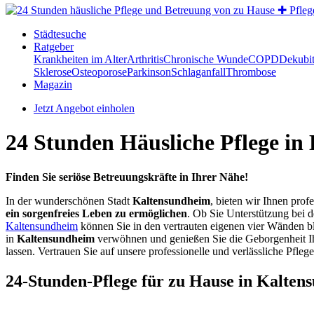
Städtesuche
Ratgeber
Krankheiten im Alter
Arthritis
Chronische Wunde
COPD
Dekubi
Sklerose
Osteoporose
Parkinson
Schlaganfall
Thrombose
Magazin
Jetzt Angebot einholen
24 Stunden Häusliche Pflege in
Finden Sie seriöse Betreuungskräfte in Ihrer Nähe!
In der wunderschönen Stadt
Kaltensundheim
, bieten wir Ihnen prof
ein sorgenfreies Leben zu ermöglichen
. Ob Sie Unterstützung bei 
Kaltensundheim
können Sie in den vertrauten eigenen vier Wänden bl
in
Kaltensundheim
verwöhnen und genießen Sie die Geborgenheit Ih
lassen. Vertrauen Sie auf unsere professionelle und verlässliche Pfleg
24-Stunden-Pflege für zu Hause in Kalten