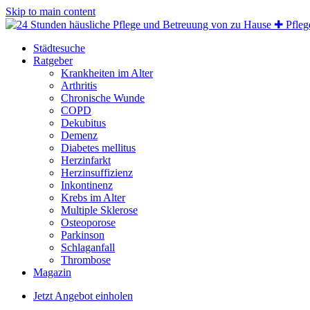
Skip to main content
Städtesuche
Ratgeber
Krankheiten im Alter
Arthritis
Chronische Wunde
COPD
Dekubitus
Demenz
Diabetes mellitus
Herzinfarkt
Herzinsuffizienz
Inkontinenz
Krebs im Alter
Multiple Sklerose
Osteoporose
Parkinson
Schlaganfall
Thrombose
Magazin
Jetzt Angebot einholen