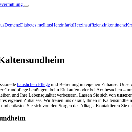
tus
Demenz
Diabetes mellitus
Herzinfarkt
Herzinsuffizienz
Inkontinenz
Kre
 Kaltensundheim
essionelle
häuslichen Pflege
und Betreuung im eigenen Zuhause. Unser
der Grundpflege benötigen, beim Einkaufen oder bei Arztbesuchen – uns
eiben und Ihre Lebensqualität verbessern. Lassen Sie sich von
unseren
res eigenen Zuhauses. Wir freuen uns darauf, Ihnen in Kaltensundhe
e und entlasten Sie sich von den Sorgen des Alltags. Kontaktieren Sie un
sundheim