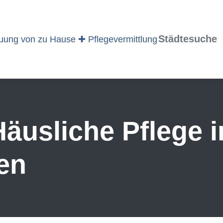
Städtesuche
äusliche Pflege i
en