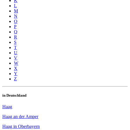
K
L
M
N
O
P
Q
R
S
T
U
V
W
X
Y
Z
in Deutschland
Haag
Haag an der Amper
Haag in Oberbayern