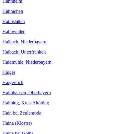
Hahnheim
Hähnichen
Hahnstätten
Hahnweiler
Haibach, Niederbayern
Haibach, Unterfranken
Haidmühle, Niederbayern
Haiger
Haigerloch
Haimhausen, Oberbayern
Haiming, Kreis Altötting
Hain bei Zeulenroda
Haina (Kloster)
Haina bei Gotha