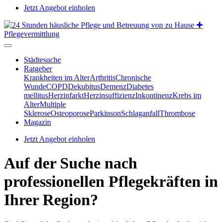
Jetzt Angebot einholen
Städtesuche
Ratgeber
Krankheiten im Alter
Arthritis
Chronische
Wunde
COPD
Dekubitus
Demenz
Diabetes
mellitus
Herzinfarkt
Herzinsuffizienz
Inkontinenz
Krebs im
Alter
Multiple
Sklerose
Osteoporose
Parkinson
Schlaganfall
Thrombose
Magazin
Jetzt Angebot einholen
Auf der Suche nach
professionellen Pflegekräften in
Ihrer Region?