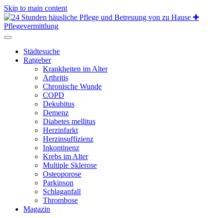
Skip to main content
Städtesuche
Ratgeber
Krankheiten im Alter
Arthritis
Chronische Wunde
COPD
Dekubitus
Demenz
Diabetes mellitus
Herzinfarkt
Herzinsuffizienz
Inkontinenz
Krebs im Alter
Multiple Sklerose
Osteoporose
Parkinson
Schlaganfall
Thrombose
Magazin