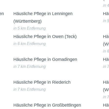
in 
en
Häusliche Pflege in Lenningen
Hä
(Württemberg)
in 
in 5 km Entfernung
Häusliche Pflege in Owen (Teck)
Häu
in 6 km Entfernung
(W
in 
Häusliche Pflege in Gomadingen
Hä
in 7 km Entfernung
in 
Häusliche Pflege in Riederich
Hä
in 7 km Entfernung
(W
in 
Häusliche Pflege in Großbettlingen
Häu