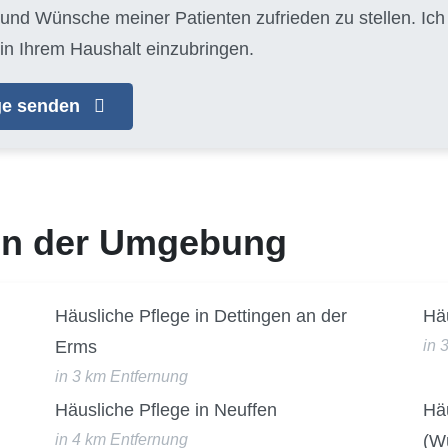
 und Wünsche meiner Patienten zufrieden zu stellen. Ic
in Ihrem Haushalt einzubringen.
age senden
 in der Umgebung
Häusliche Pflege in Dettingen an der
Häu
Erms
in 
in 3 km Entfernung
Häusliche Pflege in Neuffen
Hä
in 4 km Entfernung
(W