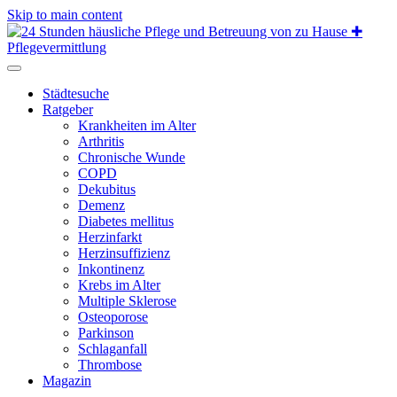
Skip to main content
Städtesuche
Ratgeber
Krankheiten im Alter
Arthritis
Chronische Wunde
COPD
Dekubitus
Demenz
Diabetes mellitus
Herzinfarkt
Herzinsuffizienz
Inkontinenz
Krebs im Alter
Multiple Sklerose
Osteoporose
Parkinson
Schlaganfall
Thrombose
Magazin