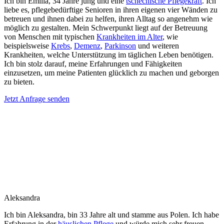
Ich bin Emilia, 34 Jahre jung und eine
tschechische Pflegekraft
. Ich
liebe es, pflegebedürftige Senioren in ihren eigenen vier Wänden zu
betreuen und ihnen dabei zu helfen, ihren Alltag so angenehm wie
möglich zu gestalten. Mein Schwerpunkt liegt auf der Betreuung
von Menschen mit typischen
Krankheiten im Alter
, wie
beispielsweise
Krebs
,
Demenz
,
Parkinson
und weiteren
Krankheiten, welche Unterstützung im täglichen Leben benötigen.
Ich bin stolz darauf, meine Erfahrungen und Fähigkeiten
einzusetzen, um meine Patienten glücklich zu machen und geborgen
zu bieten.
Jetzt Anfrage senden
Aleksandra
Ich bin Aleksandra, bin 33 Jahre alt und stamme aus Polen. Ich habe
Erfahrung in der
häuslichen Pflege
und würde mich sehr freuen,