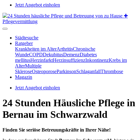
Jetzt Angebot einholen
Städtesuche
Ratgeber
Krankheiten im Alter
Arthritis
Chronische
Wunde
COPD
Dekubitus
Demenz
Diabetes
mellitus
Herzinfarkt
Herzinsuffizienz
Inkontinenz
Krebs im
Alter
Multiple
Sklerose
Osteoporose
Parkinson
Schlaganfall
Thrombose
Magazin
Jetzt Angebot einholen
24 Stunden Häusliche Pflege in
Bernau im Schwarzwald
Finden Sie seriöse Betreuungskräfte in Ihrer Nähe!