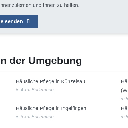
ennenzulernen und Ihnen zu helfen.
age senden
 in der Umgebung
Häusliche Pflege in Künzelsau
Hä
in 4 km Entfernung
(W
in 
Häusliche Pflege in Ingelfingen
Häu
in 5 km Entfernung
in 