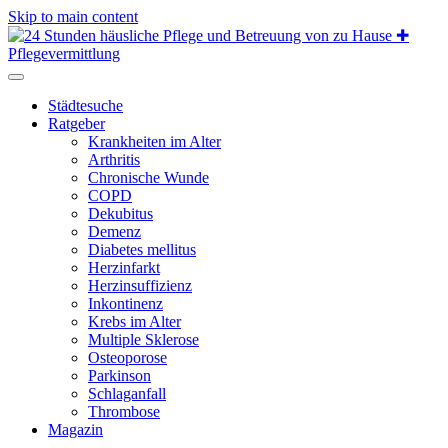
Skip to main content
Städtesuche
Ratgeber
Krankheiten im Alter
Arthritis
Chronische Wunde
COPD
Dekubitus
Demenz
Diabetes mellitus
Herzinfarkt
Herzinsuffizienz
Inkontinenz
Krebs im Alter
Multiple Sklerose
Osteoporose
Parkinson
Schlaganfall
Thrombose
Magazin