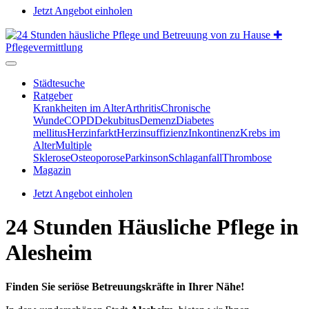
Jetzt Angebot einholen
Städtesuche
Ratgeber
Krankheiten im Alter
Arthritis
Chronische
Wunde
COPD
Dekubitus
Demenz
Diabetes
mellitus
Herzinfarkt
Herzinsuffizienz
Inkontinenz
Krebs im
Alter
Multiple
Sklerose
Osteoporose
Parkinson
Schlaganfall
Thrombose
Magazin
Jetzt Angebot einholen
24 Stunden Häusliche Pflege in
Alesheim
Finden Sie seriöse Betreuungskräfte in Ihrer Nähe!