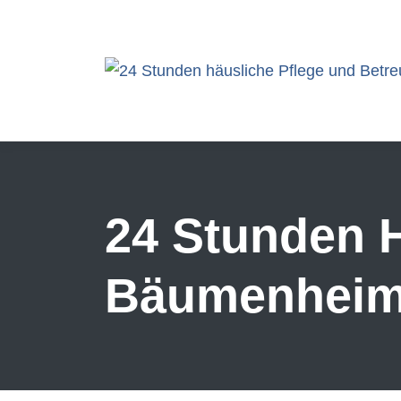
Skip to main content
24 Stunden H
Bäumenhei