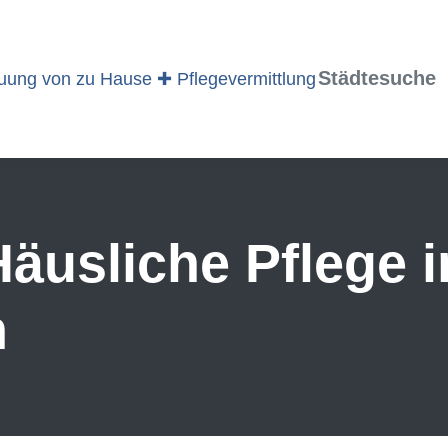
Städtesuche
äusliche Pflege 
m