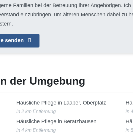
 gerne Familien bei der Betreuung ihrer Angehörigen. Ich
erstand einzubringen, um älteren Menschen dabei zu helf
stern.
age senden
 in der Umgebung
Häusliche Pflege in Laaber, Oberpfalz
Häu
in 2 km Entfernung
in 
Häusliche Pflege in Beratzhausen
Häu
in 4 km Entfernung
in 