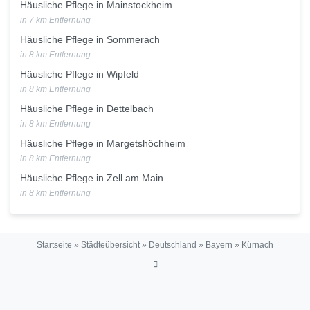
Häusliche Pflege in Mainstockheim
in 7 km Entfernung
Häusliche Pflege in Sommerach
in 8 km Entfernung
Häusliche Pflege in Wipfeld
in 8 km Entfernung
Häusliche Pflege in Dettelbach
in 8 km Entfernung
Häusliche Pflege in Margetshöchheim
in 8 km Entfernung
Häusliche Pflege in Zell am Main
in 8 km Entfernung
Startseite
»
Städteübersicht
»
Deutschland
»
Bayern
»
Kürnach