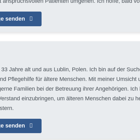
t anspruchsvollen Patienten umgehen. Ich hoffe, bald vo
age senden
, 33 Jahre alt und aus Lublin, Polen. Ich bin auf der S
und Pflegehilfe für ältere Menschen. Mit meiner Umsich
 gerne Familien bei der Betreuung ihrer Angehörigen. Ich
erstand einzubringen, um älteren Menschen dabei zu helf
stern.
age senden