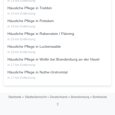
in 14 km Entfernung
Häusliche Pflege in Trebbin
in 15 km Entfernung
Häusliche Pflege in Potsdam
in 16 km Entfernung
Häusliche Pflege in Rabenstein / Fläming
in 16 km Entfernung
Häusliche Pflege in Luckenwalde
in 16 km Entfernung
Häusliche Pflege in Wollin bei Brandenburg an der Havel
in 17 km Entfernung
Häusliche Pflege in Nuthe-Urstromtal
in 17 km Entfernung
Startseite
»
Städteübersicht
»
Deutschland
»
Brandenburg
»
Borkheide