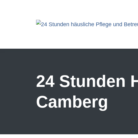
Skip to main content
24 Stunden H
Camberg