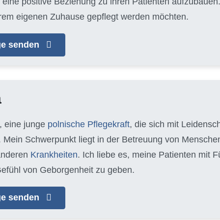
eine positive Beziehung zu ihren Patienten aufzubauen. J
n ihrem eigenen Zuhause gepflegt werden möchten.
age senden
a
, eine junge
polnische Pflegekraft
, die sich mit Leidens
 Mein Schwerpunkt liegt in der Betreuung von Mensche
anderen
Krankheiten
. Ich liebe es, meine Patienten mit
efühl von Geborgenheit zu geben.
age senden