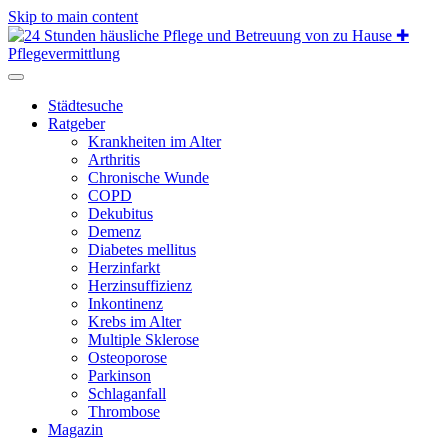
Skip to main content
Städtesuche
Ratgeber
Krankheiten im Alter
Arthritis
Chronische Wunde
COPD
Dekubitus
Demenz
Diabetes mellitus
Herzinfarkt
Herzinsuffizienz
Inkontinenz
Krebs im Alter
Multiple Sklerose
Osteoporose
Parkinson
Schlaganfall
Thrombose
Magazin