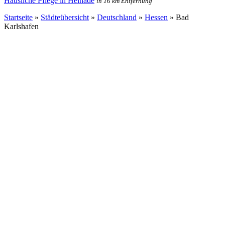
Häusliche Pflege in Heinade
in 16 km Entfernung
Startseite
»
Städteübersicht
»
Deutschland
»
Hessen
»
Bad
Karlshafen