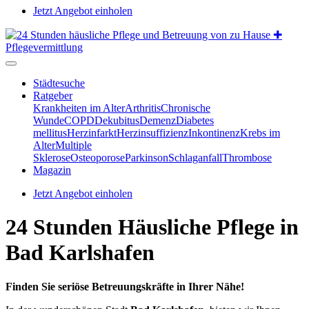
Jetzt Angebot einholen
Städtesuche
Ratgeber
Krankheiten im Alter
Arthritis
Chronische
Wunde
COPD
Dekubitus
Demenz
Diabetes
mellitus
Herzinfarkt
Herzinsuffizienz
Inkontinenz
Krebs im
Alter
Multiple
Sklerose
Osteoporose
Parkinson
Schlaganfall
Thrombose
Magazin
Jetzt Angebot einholen
24 Stunden Häusliche Pflege in
Bad Karlshafen
Finden Sie seriöse Betreuungskräfte in Ihrer Nähe!