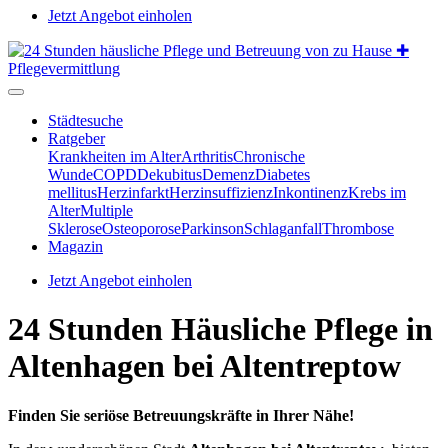
Jetzt Angebot einholen
Städtesuche
Ratgeber
Krankheiten im Alter
Arthritis
Chronische
Wunde
COPD
Dekubitus
Demenz
Diabetes
mellitus
Herzinfarkt
Herzinsuffizienz
Inkontinenz
Krebs im
Alter
Multiple
Sklerose
Osteoporose
Parkinson
Schlaganfall
Thrombose
Magazin
Jetzt Angebot einholen
24 Stunden Häusliche Pflege in
Altenhagen bei Altentreptow
Finden Sie seriöse Betreuungskräfte in Ihrer Nähe!