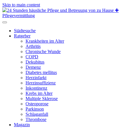
Skip to main content
Städtesuche
Ratgeber
Krankheiten im Alter
Arthritis
Chronische Wunde
COPD
Dekubitus
Demenz
Diabetes mellitus
Herzinfarkt
Herzinsuffizienz
Inkontinenz
Krebs im Alter
Multiple Sklerose
Osteoporose
Parkinson
Schlaganfall
Thrombose
Magazin