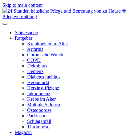
Skip to main content
Städtesuche
Ratgeber
Krankheiten im Alter
Arthritis
Chronische Wunde
COPD
Dekubitus
Demenz
Diabetes mellitus
Herzinfarkt
Herzinsuffizienz
Inkontinenz
Krebs im Alter
Multiple Sklerose
Osteoporose
Parkinson
Schlaganfall
Thrombose
Magazin