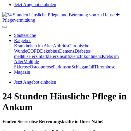
Jetzt Angebot einholen
Städtesuche
Ratgeber
Krankheiten im Alter
Arthritis
Chronische
Wunde
COPD
Dekubitus
Demenz
Diabetes
mellitus
Herzinfarkt
Herzinsuffizienz
Inkontinenz
Krebs im
Alter
Multiple
Sklerose
Osteoporose
Parkinson
Schlaganfall
Thrombose
Magazin
Jetzt Angebot einholen
24 Stunden Häusliche Pflege in
Ankum
Finden Sie seriöse Betreuungskräfte in Ihrer Nähe!