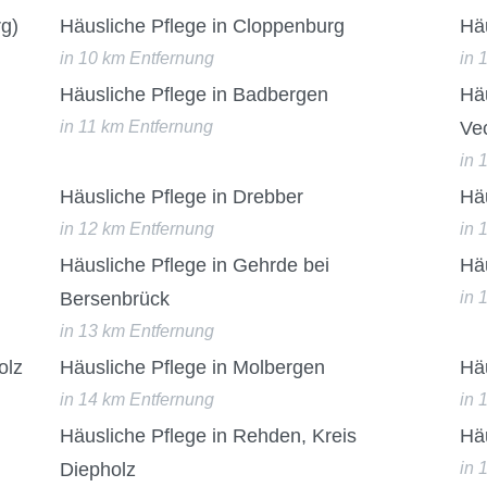
rg)
Häusliche Pflege in Cloppenburg
Hä
in 10 km Entfernung
in 
Häusliche Pflege in Badbergen
Häu
in 11 km Entfernung
Ve
in 
Häusliche Pflege in Drebber
Häu
in 12 km Entfernung
in 
Häusliche Pflege in Gehrde bei
Hä
Bersenbrück
in 
in 13 km Entfernung
olz
Häusliche Pflege in Molbergen
Häu
in 14 km Entfernung
in 
Häusliche Pflege in Rehden, Kreis
Hä
Diepholz
in 