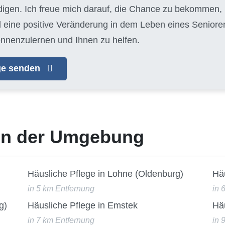
edigen. Ich freue mich darauf, die Chance zu bekommen
 eine positive Veränderung in dem Leben eines Seniore
ennenzulernen und Ihnen zu helfen.
age senden
 in der Umgebung
Häusliche Pflege in Lohne (Oldenburg)
Häu
in 5 km Entfernung
in 
g)
Häusliche Pflege in Emstek
Häu
in 7 km Entfernung
in 