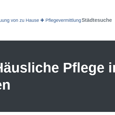
Städtesuche
äusliche Pflege 
en