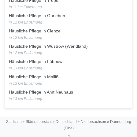
Häusliche Pflege in Trebel
in 11 km Entfernung
Häusliche Pflege in Gorleben
in 12 km Entfernung
Häusliche Pflege in Clenze
in 12 km Entfernung
Häusliche Pflege in Wustrow (Wendland)
in 12 km Entfernung
Häusliche Pflege in Lübbow
in 13 km Entfernung
Häusliche Pflege in Malliß
in 13 km Entfernung
Häusliche Pflege in Amt Neuhaus
in 13 km Entfernung
Startseite
»
Städteübersicht
»
Deutschland
»
Niedersachsen
»
Dannenberg
(Elbe)