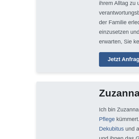
ihrem Alltag zu
verantwortungsb
der Familie erl
einzusetzen und
erwarten, Sie k
Jetzt Anfr
Zuzann
Ich bin Zuzanna
Pflege
kümmert.
Dekubitus
und 
und ihnen das G