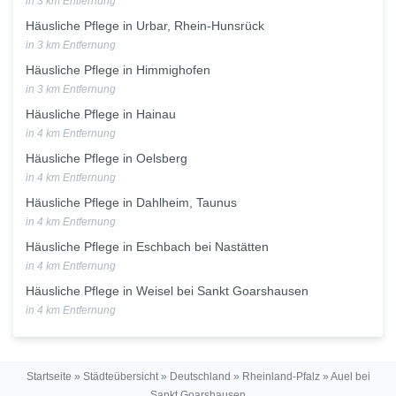
in 3 km Entfernung
Häusliche Pflege in Urbar, Rhein-Hunsrück
in 3 km Entfernung
Häusliche Pflege in Himmighofen
in 3 km Entfernung
Häusliche Pflege in Hainau
in 4 km Entfernung
Häusliche Pflege in Oelsberg
in 4 km Entfernung
Häusliche Pflege in Dahlheim, Taunus
in 4 km Entfernung
Häusliche Pflege in Eschbach bei Nastätten
in 4 km Entfernung
Häusliche Pflege in Weisel bei Sankt Goarshausen
in 4 km Entfernung
Startseite
»
Städteübersicht
»
Deutschland
»
Rheinland-Pfalz
»
Auel bei
Sankt Goarshausen