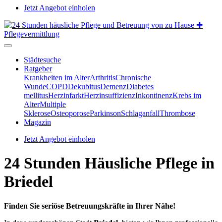
Jetzt Angebot einholen
Städtesuche
Ratgeber
Krankheiten im Alter
Arthritis
Chronische
Wunde
COPD
Dekubitus
Demenz
Diabetes
mellitus
Herzinfarkt
Herzinsuffizienz
Inkontinenz
Krebs im
Alter
Multiple
Sklerose
Osteoporose
Parkinson
Schlaganfall
Thrombose
Magazin
Jetzt Angebot einholen
24 Stunden Häusliche Pflege in
Briedel
Finden Sie seriöse Betreuungskräfte in Ihrer Nähe!