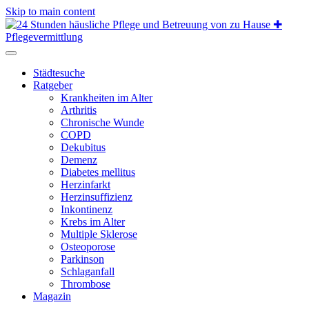
Skip to main content
Städtesuche
Ratgeber
Krankheiten im Alter
Arthritis
Chronische Wunde
COPD
Dekubitus
Demenz
Diabetes mellitus
Herzinfarkt
Herzinsuffizienz
Inkontinenz
Krebs im Alter
Multiple Sklerose
Osteoporose
Parkinson
Schlaganfall
Thrombose
Magazin