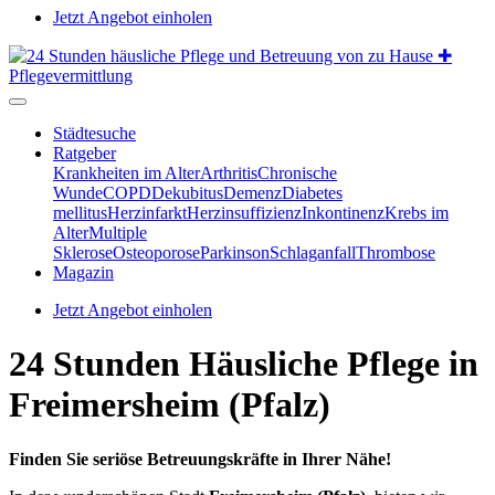
Jetzt Angebot einholen
Städtesuche
Ratgeber
Krankheiten im Alter
Arthritis
Chronische
Wunde
COPD
Dekubitus
Demenz
Diabetes
mellitus
Herzinfarkt
Herzinsuffizienz
Inkontinenz
Krebs im
Alter
Multiple
Sklerose
Osteoporose
Parkinson
Schlaganfall
Thrombose
Magazin
Jetzt Angebot einholen
24 Stunden Häusliche Pflege in
Freimersheim (Pfalz)
Finden Sie seriöse Betreuungskräfte in Ihrer Nähe!