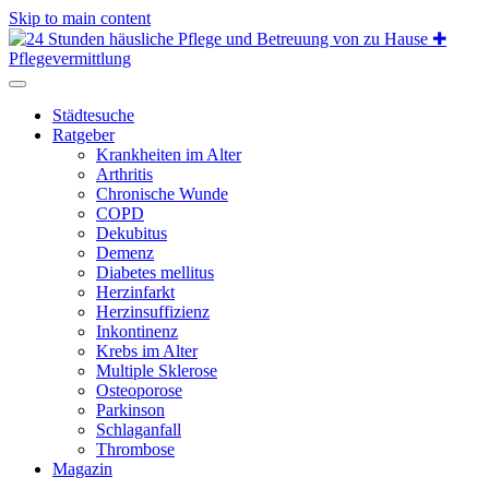
Skip to main content
Städtesuche
Ratgeber
Krankheiten im Alter
Arthritis
Chronische Wunde
COPD
Dekubitus
Demenz
Diabetes mellitus
Herzinfarkt
Herzinsuffizienz
Inkontinenz
Krebs im Alter
Multiple Sklerose
Osteoporose
Parkinson
Schlaganfall
Thrombose
Magazin