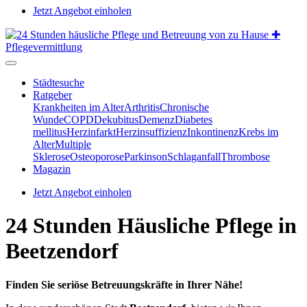
Jetzt Angebot einholen
Städtesuche
Ratgeber
Krankheiten im Alter
Arthritis
Chronische
Wunde
COPD
Dekubitus
Demenz
Diabetes
mellitus
Herzinfarkt
Herzinsuffizienz
Inkontinenz
Krebs im
Alter
Multiple
Sklerose
Osteoporose
Parkinson
Schlaganfall
Thrombose
Magazin
Jetzt Angebot einholen
24 Stunden Häusliche Pflege in
Beetzendorf
Finden Sie seriöse Betreuungskräfte in Ihrer Nähe!