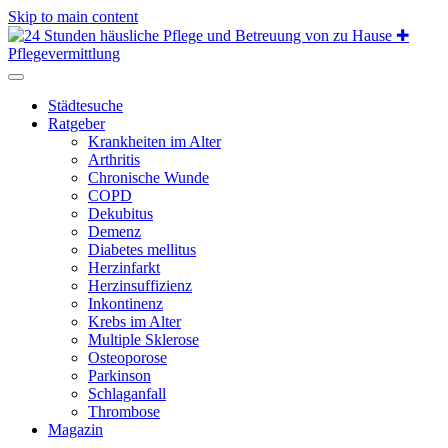
Skip to main content
Städtesuche
Ratgeber
Krankheiten im Alter
Arthritis
Chronische Wunde
COPD
Dekubitus
Demenz
Diabetes mellitus
Herzinfarkt
Herzinsuffizienz
Inkontinenz
Krebs im Alter
Multiple Sklerose
Osteoporose
Parkinson
Schlaganfall
Thrombose
Magazin