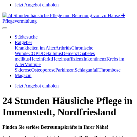
Jetzt Angebot einholen
Städtesuche
Ratgeber
Krankheiten im Alter
Arthritis
Chronische
Wunde
COPD
Dekubitus
Demenz
Diabetes
mellitus
Herzinfarkt
Herzinsuffizienz
Inkontinenz
Krebs im
Alter
Multiple
Sklerose
Osteoporose
Parkinson
Schlaganfall
Thrombose
Magazin
Jetzt Angebot einholen
24 Stunden Häusliche Pflege in
Immenstedt, Nordfriesland
Finden Sie seriöse Betreuungskräfte in Ihrer Nähe!