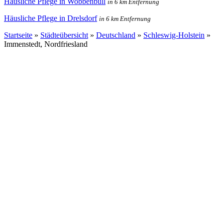
Häusliche Pflege in Wobbenbüll
in 6 km Entfernung
Häusliche Pflege in Drelsdorf
in 6 km Entfernung
Startseite
»
Städteübersicht
»
Deutschland
»
Schleswig-Holstein
»
Immenstedt, Nordfriesland