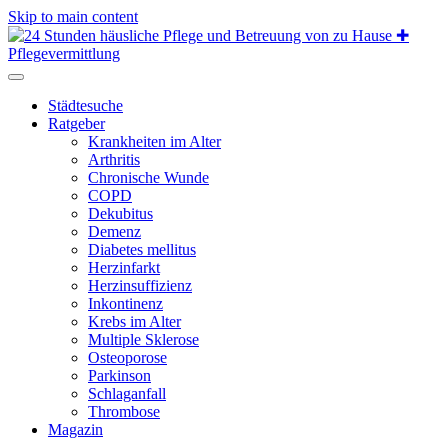
Skip to main content
Städtesuche
Ratgeber
Krankheiten im Alter
Arthritis
Chronische Wunde
COPD
Dekubitus
Demenz
Diabetes mellitus
Herzinfarkt
Herzinsuffizienz
Inkontinenz
Krebs im Alter
Multiple Sklerose
Osteoporose
Parkinson
Schlaganfall
Thrombose
Magazin